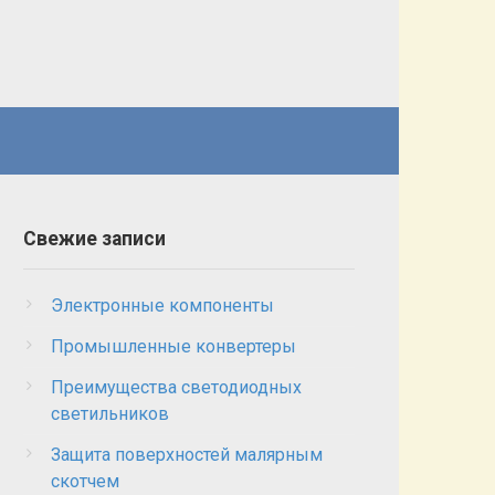
Свежие записи
Электронные компоненты
Полезное
Промышленные конвертеры
Защита поверхностей маля
Преимущества светодиодных
скотчем
светильников
Защита поверхностей малярным
В мире ремонта и отделочных работ важное место занима
поверхностей к покраске. Одним
скотчем