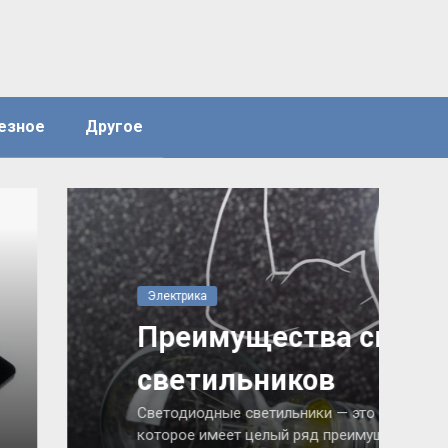
езное
Другое
ветодиодных
инновационное решение в сфере освещения,
еств