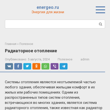
Перейти
energeo.ru
к
Энергия для жизни
контенту
Поиск:
Главная
»
Полезное
Радиаторное отопление
Опубликовано:
5 августа, 2024
Полезное
admin
Системы отопления являются неотъемлемой частью
любого здания, обеспечивая жильцам комфорт в их
жилых или рабочих помещениях. Одним из
распространенных типов систем отопления,
встречающихся во многих зданиях, является система
радиаторного отопления, также известная как радиатор