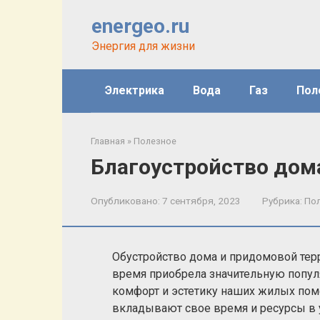
Перейти
energeo.ru
к
контенту
Энергия для жизни
Электрика
Вода
Газ
Пол
Главная
»
Полезное
Благоустройство дом
Опубликовано:
7 сентября, 2023
Рубрика:
По
Обустройство дома и придомовой терр
время приобрела значительную попул
комфорт и эстетику наших жилых по
вкладывают свое время и ресурсы в 