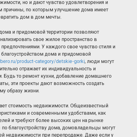
жимости, но и дают чувство удовлетворения и
им причины, по которым улучшение дома имеет
евратить дом в дом мечты.
 дома и придомовой территории позволяют
нализировать свое жилое пространство в
предпочтениями. У каждого свое чувство стиля и
ь благоустройством дома и придомовой
rbero.ru/product-category/detskie-gorki
, люди могут
вительно отражает их индивидуальность и
. Будь то ремонт кухни, добавление домашнего
аты, эти проекты дают возможность создать
му образу жизни.
вает стоимость недвижимости. Общеизвестный
теристиками и современными удобствами, как
елей и требуют более высоких цен на рынке
 по благоустройству дома, домовладельцы могут
оей недвижимости при перепродаже. Даже если у