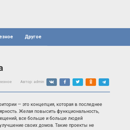
езное
Другое
а
лезное
Автор:
admin
итории — это концепция, которая в последнее
ярность. Желая повысить функциональность,
мещений, все больше и больше людей
улучшение своих домов. Такие проекты не