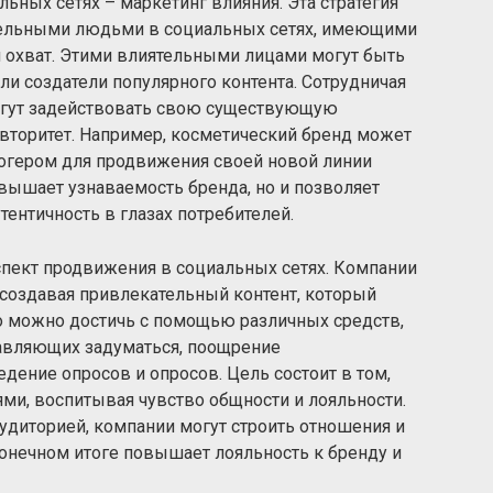
ьных сетях – маркетинг влияния. Эта стратегия
ятельными людьми в социальных сетях, имеющими
 охват. Этими влиятельными лицами могут быть
ли создатели популярного контента. Сотрудничая
огут задействовать свою существующую
вторитет. Например, косметический бренд может
огером для продвижения своей новой линии
овышает узнаваемость бренда, но и позволяет
тентичность в глазах потребителей.
пект продвижения в социальных сетях. Компании
 создавая привлекательный контент, который
о можно достичь с помощью различных средств,
тавляющих задуматься, поощрение
дение опросов и опросов. Цель состоит в том,
ями, воспитывая чувство общности и лояльности.
удиторией, компании могут строить отношения и
 конечном итоге повышает лояльность к бренду и