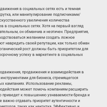
движения в социальных сетях есть и темная
акрутка, или манипулирование подписчиками/
искусственного увеличения количества
в в социальных сетях. Хотя на первый взгляд
ательным, он обманчив и неэтичен. Предприятия,
водствоваться желанием создать ложное
ют навредить своей репутации, как только обман
органический рост должны быть приоритетом для
осрочному успеху в маркетинге в социальных
родвижения, продвижения и взаимодействия в
инструментами для бизнеса, стремящегося
вых кампаниях. Использование рекламы,
имодействия может помочь компаниям расширить
 что приведет к повышению узнаваемости бренда и
 важно отдавать приоритет аутентичности и
методов, таких как накрутка. Эффективно и