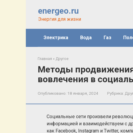
Перейти
energeo.ru
к
контенту
Энергия для жизни
Электрика
Вода
Газ
Пол
Главная
»
Другое
Методы продвижения
вовлечения в социал
Опубликовано:
18 января, 2024
Рубрика:
Дру
Социальные сети произвели революц
информацией и взаимодействуем с дру
как Facebook, Instagram и Twitter, к