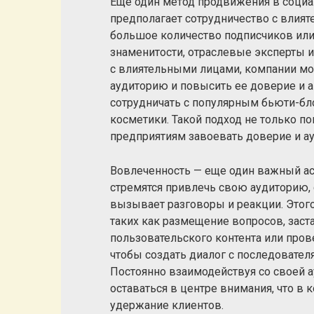
Еще один метод продвижения в социал
предполагает сотрудничество с вли
большое количество подписчиков или
знаменитости, отраслевые эксперты и
с влиятельными лицами, компании м
аудиторию и повысить ее доверие и а
сотрудничать с популярным бьюти-бл
косметики. Такой подход не только п
предприятиям завоевать доверие и ау
Вовлеченность — еще один важный ас
стремятся привлечь свою аудиторию,
вызывает разговоры и реакции. Этог
таких как размещение вопросов, зас
пользовательского контента или прове
чтобы создать диалог с последовател
Постоянно взаимодействуя со своей а
оставаться в центре внимания, что в
удержание клиентов.