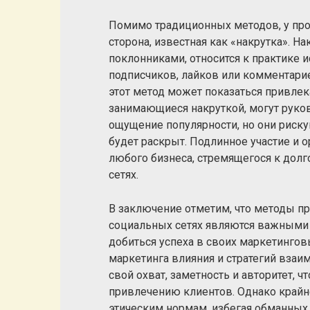
Помимо традиционных методов, у про
сторона, известная как «накрутка». Н
поклонниками, относится к практике 
подписчиков, лайков или комментарие
этот метод может показаться привлек
занимающиеся накруткой, могут руко
ощущение популярности, но они риску
будет раскрыт. Подлинное участие и 
любого бизнеса, стремящегося к долг
сетях.
В заключение отметим, что методы п
социальных сетях являются важными 
добиться успеха в своих маркетинго
маркетинга влияния и стратегий вза
свой охват, заметность и авторитет,
привлечению клиентов. Однако крайне
этическим нормам, избегая обманных 