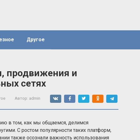
езное
Другое
, продвижения и
ьных сетях
гое
Автор:
admin
ию в том, как мы общаемся, делимся
гими. С ростом популярности таких платформ,
омпании также осознали важность использования