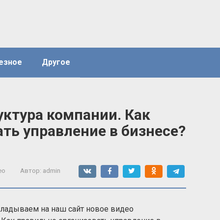
езное
Другое
уктура компании. Как
ть управление в бизнесе?
ео
Автор:
admin
кладываем на наш сайт новое видео