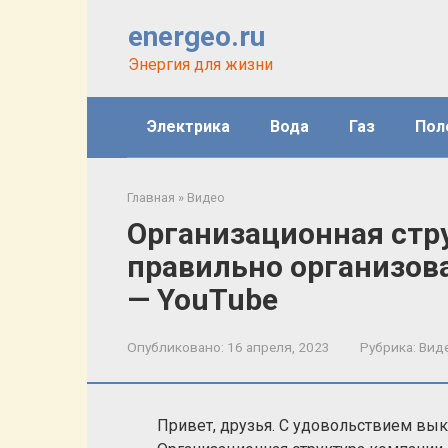
Перейти
energeo.ru
к
контенту
Энергия для жизни
Электрика
Вода
Газ
Пол
Главная
»
Видео
Организационная стр
правильно организова
— YouTube
Опубликовано:
16 апреля, 2023
Рубрика:
Вид
Привет, друзья. С удовольствием вы