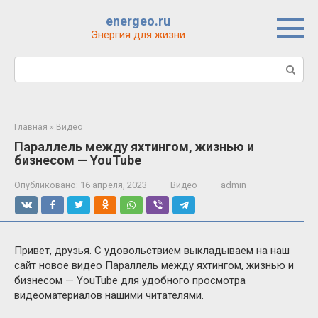
Перейти
energeo.ru
к
Энергия для жизни
контенту
Поиск:
Главная
»
Видео
Параллель между яхтингом, жизнью и
бизнесом — YouTube
Опубликовано:
16 апреля, 2023
Видео
admin
Привет, друзья. С удовольствием выкладываем на наш
сайт новое видео Параллель между яхтингом, жизнью и
бизнесом — YouTube для удобного просмотра
видеоматериалов нашими читателями.