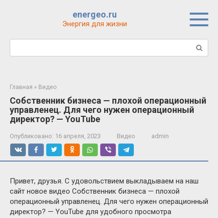
Перейти
energeo.ru
к
Энергия для жизни
контенту
Поиск:
Главная
»
Видео
Собственник бизнеса — плохой операционный
управленец. Для чего нужен операционный
директор? — YouTube
Опубликовано:
16 апреля, 2023
Видео
admin
Привет, друзья. С удовольствием выкладываем на наш
сайт новое видео Собственник бизнеса — плохой
операционный управленец. Для чего нужен операционный
директор? — YouTube для удобного просмотра