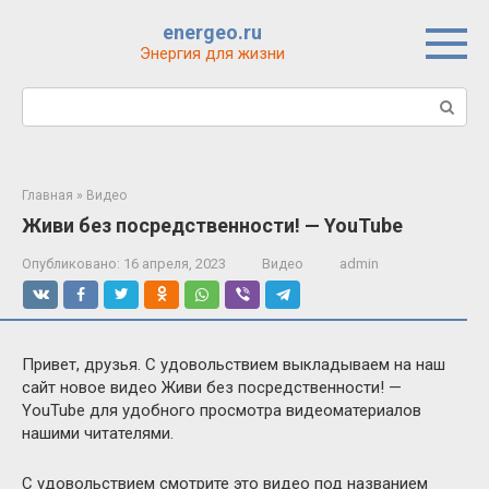
Перейти
energeo.ru
к
Энергия для жизни
контенту
Поиск:
Главная
»
Видео
Живи без посредственности! — YouTube
Опубликовано:
16 апреля, 2023
Видео
admin
Привет, друзья. С удовольствием выкладываем на наш
сайт новое видео Живи без посредственности! —
YouTube для удобного просмотра видеоматериалов
нашими читателями.
С удовольствием смотрите это видео под названием