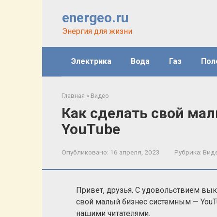
Перейти
energeo.ru
к
контенту
Энергия для жизни
Электрика
Вода
Газ
Пол
Главная
»
Видео
Как сделать свой ма
YouTube
Опубликовано:
16 апреля, 2023
Рубрика:
Вид
Привет, друзья. С удовольствием вы
свой малый бизнес системным — YouT
нашими читателями.