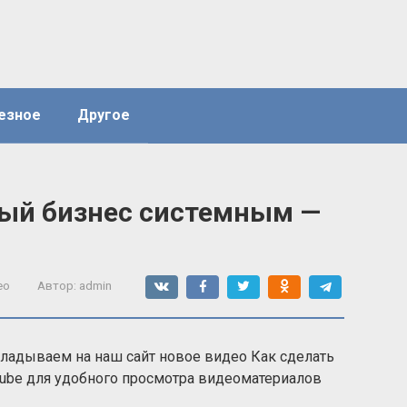
езное
Другое
лый бизнес системным —
ео
Автор:
admin
кладываем на наш сайт новое видео Как сделать
ube для удобного просмотра видеоматериалов